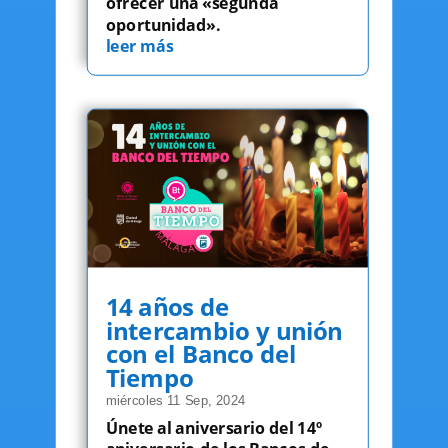
ofrecer una «segunda
oportunidad».
leer más
14 años de
intercambio y unión
con el Banco del
Tiempo
miércoles 11 Sep, 2024
Únete al aniversario del 14º