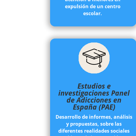
expulsión de un centro
escolar.
Estudios e
investigaciones
Panel
de Adicciones en
España (PAE)
Desarrollo de informes, análisis
y propuestas, sobre las
diferentes realidades sociales