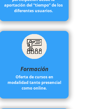
aportación del “tiempo” de los
diferentes usuarios.
Formación
Oferta de cursos en
modalidad tanto presencial
como online.