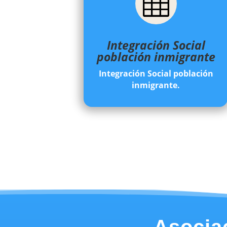

Integración Social
población inmigrante
Integración Social población
inmigrante.
Asociac