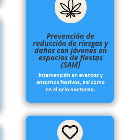
Prevención de
reducción
de riesgos y
daños con jóvenes en
espacios de fiestas
(SAM)
Intervención en eventos y
entornos festivos, así como
en el ocio nocturno.
