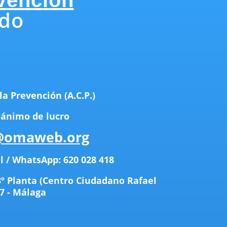
ndo
la Prevención (A.C.P.)
 ánimo de lucro
omaweb.org
l / WhatsApp: 620 028 418
3
º P
lanta (Centro Ciudadano Rafael
7 - Málaga