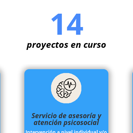
14
proyectos en curso
Servicio de asesoría y
atención psicosocial
Intervención a nivel individual y/o