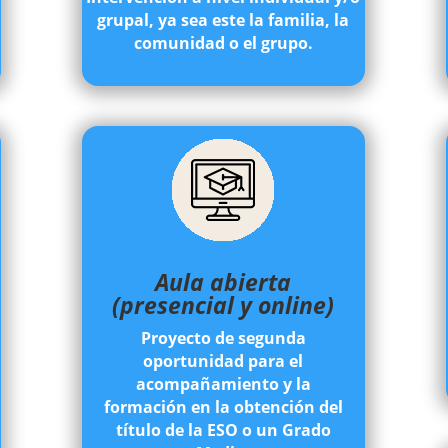
grupal, ya sea este la familia, la
comunidad o el grupo.
Aula abierta
(presencial y online)
Proyecto de segunda
oportunidad para el
acompañamiento y la
formación en la obtención del
título de la ESO o un Grado