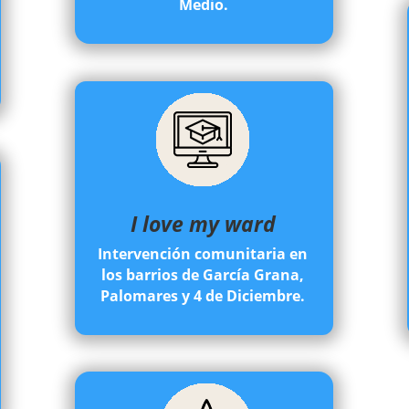
Medio.
I love my ward
Intervención comunitaria en
los barrios de García Grana,
Palomares y 4 de Diciembre.