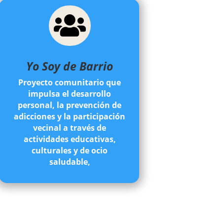

Yo Soy de Barrio
Proyecto comunitario que
impulsa el desarrollo
personal, la prevención de
adicciones y la participación
vecinal a través de
actividades educativas,
culturales y de ocio
saludable,