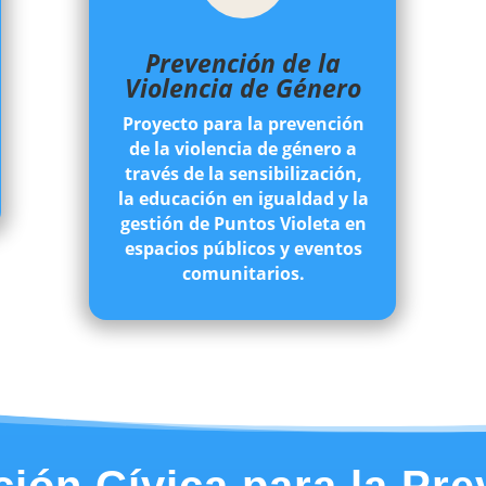
Prevención de la
Violencia de Género
Proyecto para la prevención
de la violencia de género a
través de la sensibilización,
la educación en igualdad y la
gestión de Puntos Violeta en
espacios públicos y eventos
comunitarios.
ión Cívica para la Pr