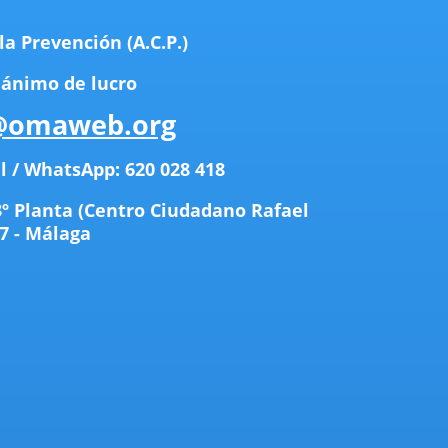
la Prevención (A.C.P.)
 ánimo de lucro
omaweb.org
l / WhatsApp: 620 028 418
3
º P
lanta (Centro Ciudadano Rafael
7 - Málaga