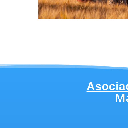
Asociac
Má