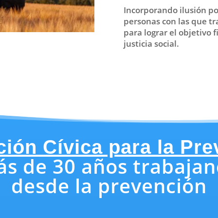
Incorporando ilusión po
personas con las que t
para lograr el objetivo 
justicia social.
ión Cívica para la Pr
s de 30 años trabaja
desde la prevención