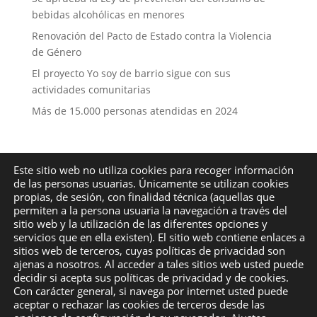
bebidas alcohólicas en menores
Renovación del Pacto de Estado contra la Violencia
de Género
El proyecto Yo soy de barrio sigue con sus
actividades comunitarias
Más de 15.000 personas atendidas en 2024
Este sitio web no utiliza cookies para recoger información
de las personas usuarias. Únicamente se utilizan cookies
© 2022-2025
ACP Málaga
– Asociación Cívica para la
propias, de sesión, con finalidad técnica (aquellas que
permiten a la persona usuaria la navegación a través del
Prevención –
COLABORA
sitio web y la utilización de las diferentes opciones y
Política de Privacidad
|
Política de Cookies
servicios que en ella existen). El sitio web contiene enlaces a
sitios web de terceros, cuyas políticas de privacidad son
Desarrollado por
SoyDigital Network, S.L.U.
ajenas a nosotros. Al acceder a tales sitios web usted puede
decidir si acepta sus políticas de privacidad y de cookies.
Con carácter general, si navega por internet usted puede
aceptar o rechazar las cookies de terceros desde las