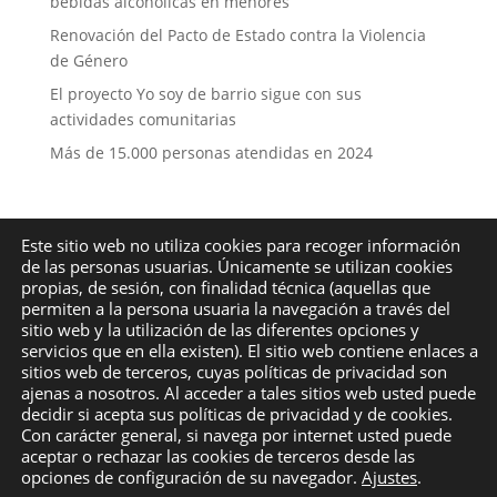
bebidas alcohólicas en menores
Renovación del Pacto de Estado contra la Violencia
de Género
El proyecto Yo soy de barrio sigue con sus
actividades comunitarias
Más de 15.000 personas atendidas en 2024
Este sitio web no utiliza cookies para recoger información
de las personas usuarias. Únicamente se utilizan cookies
© 2022-2025
ACP Málaga
– Asociación Cívica para la
propias, de sesión, con finalidad técnica (aquellas que
permiten a la persona usuaria la navegación a través del
Prevención –
COLABORA
sitio web y la utilización de las diferentes opciones y
Política de Privacidad
|
Política de Cookies
servicios que en ella existen). El sitio web contiene enlaces a
sitios web de terceros, cuyas políticas de privacidad son
Desarrollado por
SoyDigital Network, S.L.U.
ajenas a nosotros. Al acceder a tales sitios web usted puede
decidir si acepta sus políticas de privacidad y de cookies.
Con carácter general, si navega por internet usted puede
aceptar o rechazar las cookies de terceros desde las
opciones de configuración de su navegador.
Ajustes
.